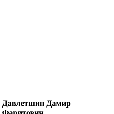
Давлетшин Дамир
Фаритович